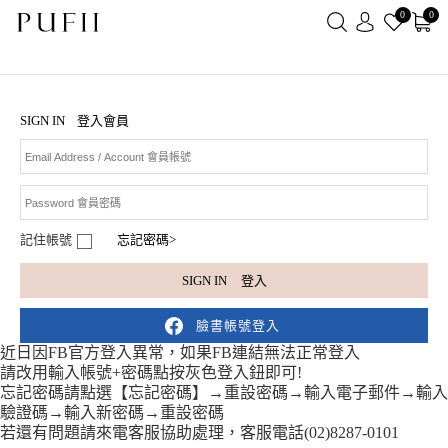
0
0
新好友加LINE領取50元
SIGN IN 登入會員
忘記密碼>
記住帳號
SIGN IN
登入
臉書帳號登入
近日因FB官方登入異常，如果FB連結無法正常登入
請改用輸入帳號+密碼點按灰色登入鈕即可!
忘記密碼請點選【忘記密碼】→重設密碼→輸入電子郵件→輸入
驗證碼→輸入新密碼→重設密碼
若還有問題請來電客服協助處理，客服電話(02)8287-0101